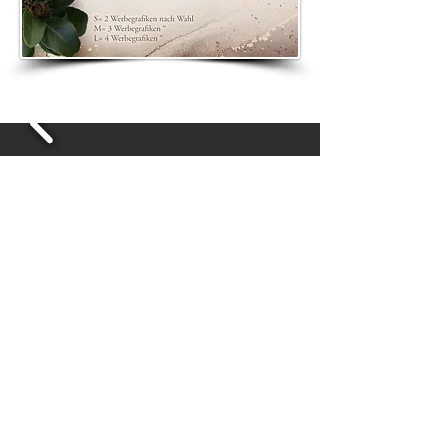
Eine kleine Auswahl an Bannern &
Lesezeichen für Autoren und Blogger
Bisherige Zusammenarbeit mit
folgenden Verlagen (und zahlreichen
Selfpublishern):